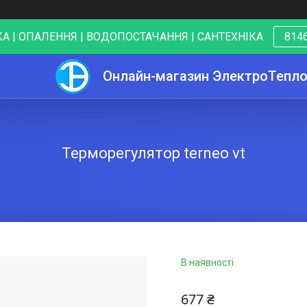
А | ОПАЛЕННЯ | ВОДОПОСТАЧАННЯ | САНТЕХНІКА
8146
Онлайн-магазин ЭлектроТепл
Терморегулятор terneo vt
В наявності
677 ₴