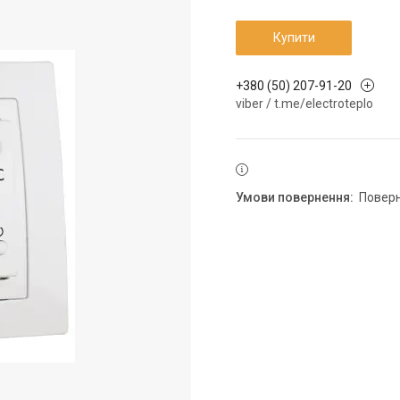
Купити
+380 (50) 207-91-20
viber / t.me/electroteplo
повер