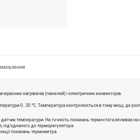
замовлення
ачервоних нагрівачів (панелей) і електричних конвекторів.
ератури 0...35 °C. Температура контролюється в тому місці, де р
датчик температури. На точність показань термостата впливає на 
, під'єднаного до терморегулятора.
екції показань термометра.