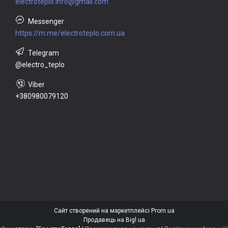
electroteplo.info@gmail.com
https://m.me/electroteplo.com.ua
@electro_teplo
+380980079120
Сайт створений на маркетплейсі
Prom.ua
Продавець на Bigl.ua