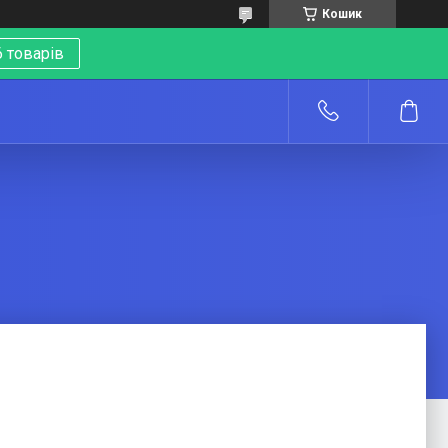
Кошик
 товарів
о