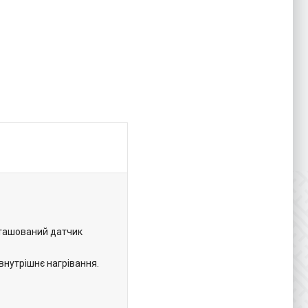
озташований датчик
внутрішнє нагрівання.