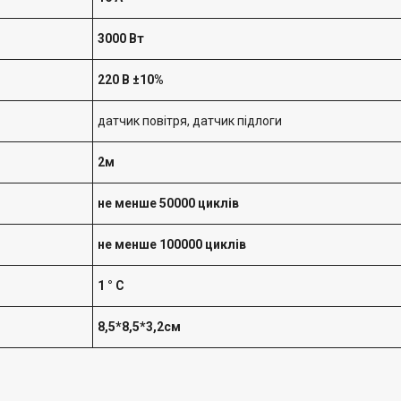
3000
Вт
220 В ±10%
датчик повітря, датчик підлоги
2м
не менше 50000 циклів
не менше 100000 циклів
1 ° С
8,5*8,5*3,2см