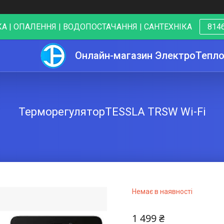
А | ОПАЛЕННЯ | ВОДОПОСТАЧАННЯ | САНТЕХНІКА
8146
Онлайн-магазин ЭлектроТепл
ТерморегуляторTESSLA TRSW Wi-Fi
Немає в наявності
1 499 ₴