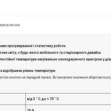
замовлення
неве програмування і статистику роботи.
чки світу, з будь-якого мобільного та стаціонарного девайса.
постійної температури нагрівально-охолоджуючого пристрою у діапа
та відображає рівень температури.
гою кнопок на передній панелі. Встановлені значення зберігаються 
від 5 ° С до + 7
0
° С.
16 А