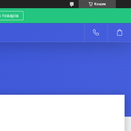
Кошик
 товарів
о