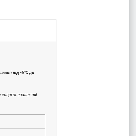
зоні від -5°С до
у енергонезалежній