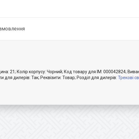
замовлення
на: 21; Колір корпусу: Чорний; Код товару для ІМ: 000042824; Вива
и для дилерів: Так; Реквізити: Товар; Розділ для дилерів:
Трекові с