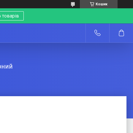
Кошик
 товарів
о
рний