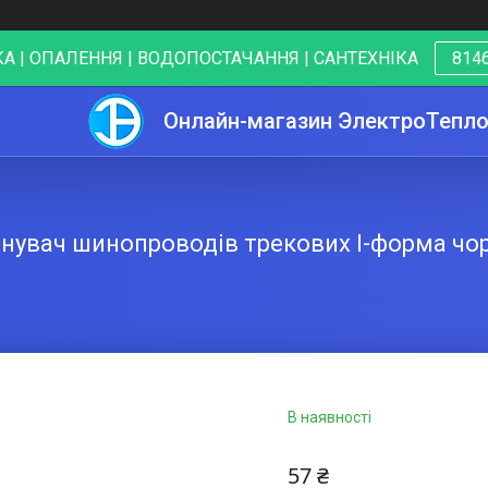
А | ОПАЛЕННЯ | ВОДОПОСТАЧАННЯ | САНТЕХНІКА
8146
Онлайн-магазин ЭлектроТепл
днувач шинопроводів трекових I-форма чо
В наявності
57 ₴