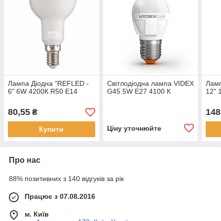
Лампа Діодна "REFLED -
Світлодіодна лампа VIDEX
Ламп
6" 6W 4200К R50 E14
G45 5W E27 4100 К
12" 
80,55
148
₴
Ціну уточнюйте
Купити
Про нас
88% позитивних з 140 відгуків за рік
Працює з 07.08.2016
м. Київ