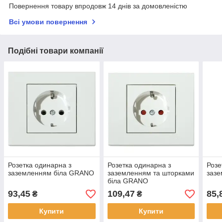
Повернення товару впродовж 14 днів за домовленістю
Всі умови повернення
Подібні товари компанії
Розетка одинарна з
Розетка одинарна з
Розе
заземленням біла GRANO
заземленням та шторками
зазе
біла GRANO
93,45
109,47
85,
₴
₴
Купити
Купити