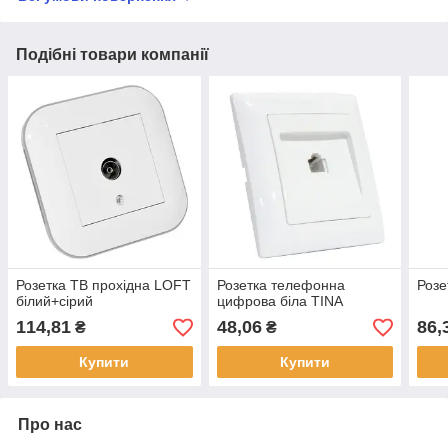
Подібні товари компанії
Розетка ТВ прохідна LOFT
Розетка телефонна
Розе
білий+сірий
цифрова біла TINA
114,81
48,06
86,
₴
₴
Купити
Купити
Про нас