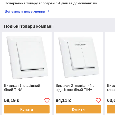
Повернення товару впродовж 14 днів за домовленістю
Всі умови повернення
Подібні товари компанії
Вимикач 1-клавішний
Вимикач 2-клавішний з
Вими
білий TINA
підсвіткою білий TINA
клав
59,19
84,11
63,
₴
₴
Купити
Купити