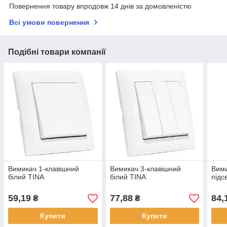
Повернення товару впродовж 14 днів за домовленістю
Всі умови повернення
Подібні товари компанії
Вимикач 1-клавішний
Вимикач 3-клавішний
Вими
білий TINA
білий TINA
підс
59,19
77,88
84,
₴
₴
Купити
Купити