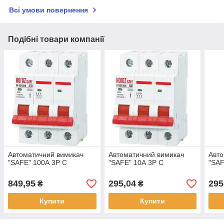
Всі умови повернення
Подібні товари компанії
Автоматичний вимикач
Автоматичний вимикач
Авто
"SAFE" 100А 3P С
"SAFE" 10А 3P С
"SAF
849,95
295,04
295
₴
₴
Купити
Купити