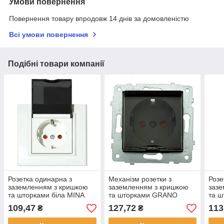
Умови повернення
Повернення товару впродовж 14 днів за домовленістю
Всі умови повернення
Подібні товари компанії
Розетка одинарна з
Механізм розетки з
Розе
заземленням з кришкою
заземленням з кришкою
зазе
та шторками біла MINA
та шторками GRANO
та ш
чорний
GRA
109,47
127,72
113
₴
₴