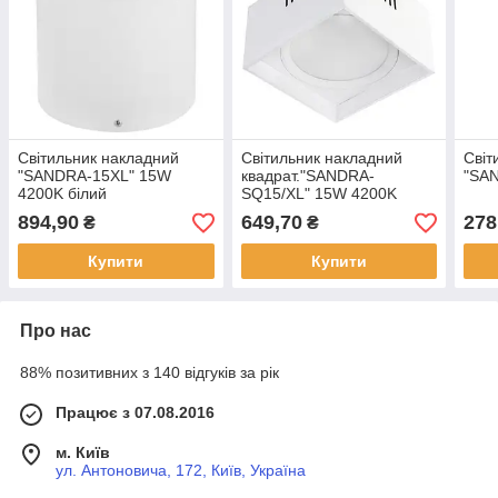
Світильник накладний
Світильник накладний
Світ
"SANDRA-15XL" 15W
квадрат."SANDRA-
"SAN
4200K білий
SQ15/XL" 15W 4200K
білий
894,90
649,70
278
₴
₴
Купити
Купити
Про нас
88% позитивних з 140 відгуків за рік
Працює з 07.08.2016
м. Київ
ул. Антоновича, 172, Київ, Україна