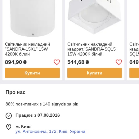
Світильник накладний
Світильник накладний
Світ
"SANDRA-15XL" 15W
квадрат."SANDRA-SQ15"
квад
4200K білий
15W 4200K білий
SQ1
біли
894,90
544,68
649
₴
₴
Купити
Купити
Про нас
88% позитивних з 140 відгуків за рік
Працює з 07.08.2016
м. Київ
ул. Антоновича, 172, Київ, Україна