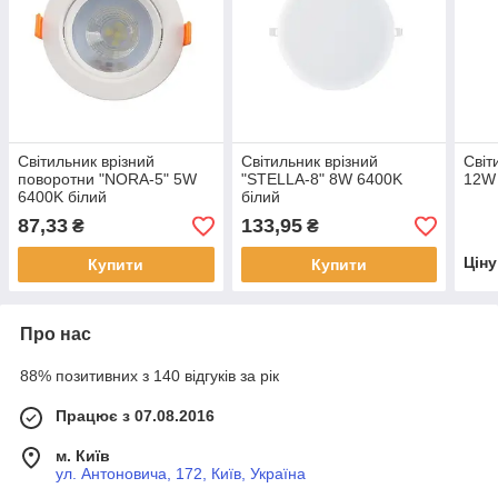
Світильник врізний
Світильник врізний
Світ
поворотни "NORA-5" 5W
"STELLA-8" 8W 6400K
12W
6400K білий
білий
87,33
133,95
₴
₴
Цін
Купити
Купити
Про нас
88% позитивних з 140 відгуків за рік
Працює з 07.08.2016
м. Київ
ул. Антоновича, 172, Київ, Україна