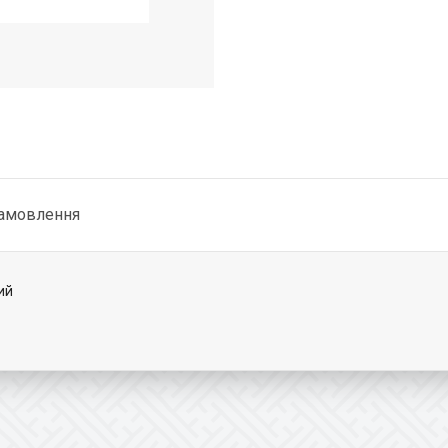
замовлення
ий