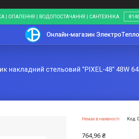
А | ОПАЛЕННЯ | ВОДОПОСТАЧАННЯ | САНТЕХНІКА
8146
Онлайн-магазин ЭлектроТепл
ик накладний стельовий "PIXEL-48" 48W 64
Немає в наявності
Код:
764,96 ₴