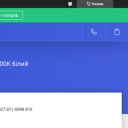
Кошик
 товарів
о
00K білий
027-011-0048-010