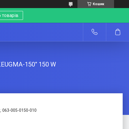
Кошик
 товарів
о
ZEUGMA-150" 150 W
:
063-005-0150-010