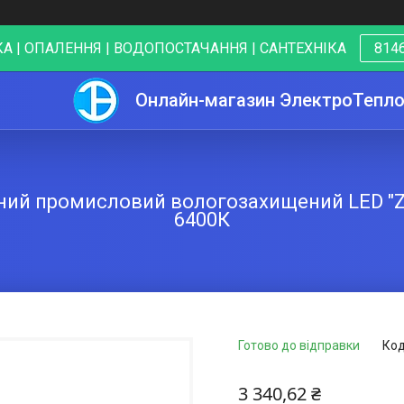
А | ОПАЛЕННЯ | ВОДОПОСТАЧАННЯ | САНТЕХНІКА
8146
Онлайн-магазин ЭлектроТепл
сний промисловий вологозахищений LED "
6400К
Готово до відправки
Код
3 340,62 ₴