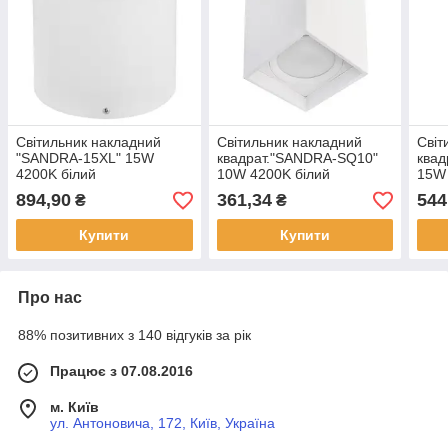
Світильник накладний
Світильник накладний
Світ
"SANDRA-15XL" 15W
квадрат."SANDRA-SQ10"
квад
4200K білий
10W 4200K білий
15W 
894,90
361,34
544
₴
₴
Купити
Купити
Про нас
88% позитивних з 140 відгуків за рік
Працює з 07.08.2016
м. Київ
ул. Антоновича, 172, Київ, Україна