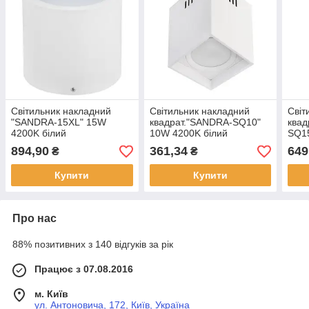
Світильник накладний
Світильник накладний
Світ
"SANDRA-15XL" 15W
квадрат."SANDRA-SQ10"
квад
4200K білий
10W 4200K білий
SQ1
біли
894,90
361,34
649
₴
₴
Купити
Купити
Про нас
88% позитивних з 140 відгуків за рік
Працює з 07.08.2016
м. Київ
ул. Антоновича, 172, Київ, Україна