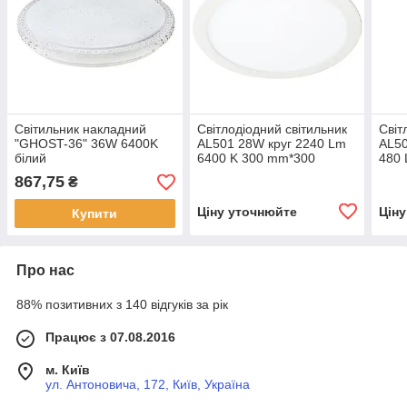
Світильник накладний
Світлодіодний світильник
Світ
"GHOST-36" 36W 6400K
AL501 28W круг 2240 Lm
AL50
білий
6400 K 300 mm*300
480 
mm*19mm
867,75
₴
Ціну уточнюйте
Цін
Купити
Про нас
88% позитивних з 140 відгуків за рік
Працює з 07.08.2016
м. Київ
ул. Антоновича, 172, Київ, Україна