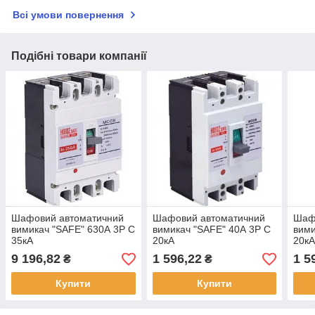
Всі умови повернення
Подібні товари компанії
Шафовий автоматичний
Шафовий автоматичний
Шаф
вимикач "SAFE" 630А 3P С
вимикач "SAFE" 40А 3P С
вими
35кА
20кА
20к
9 196,82
1 596,22
1 5
₴
₴
Купити
Купити