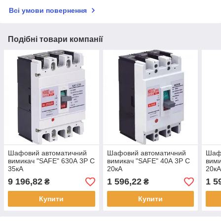
Всі умови повернення
Подібні товари компанії
Шафовий автоматичний
Шафовий автоматичний
Шаф
вимикач "SAFE" 630А 3P С
вимикач "SAFE" 40А 3P С
вими
35кА
20кА
20к
9 196,82
1 596,22
1 5
₴
₴
Купити
Купити