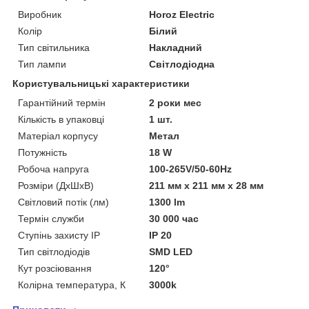
Виробник
Horoz Electric
Колір
Білий
Тип світильника
Накладний
Тип лампи
Світлодіодна
Користувальницькі характеристики
Гарантійний термін
2 роки мес
Кількість в упаковці
1 шт.
Матеріал корпусу
Метал
Потужність
18 W
Робоча напруга
100-265V/50-60Hz
Розміри (ДхШхВ)
211 мм x 211 мм x 28 мм
Світловий потік (лм)
1300 lm
Термін служби
30 000 час
Ступінь захисту IP
IP 20
Тип світлодіодів
SMD LED
Кут розсіювання
120°
Колірна температура, К
3000k