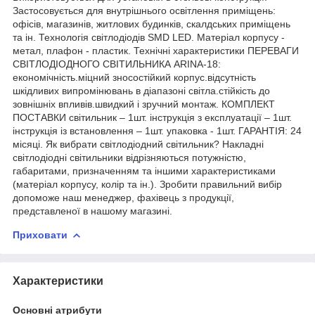
Застосовується для внутрішнього освітлення приміщень:
офісів, магазинів, житлових будинків, скалдських приміщень
та ін. Технологія світлодіодів SMD LED. Матеріал корпусу -
метал, плафон - пластик. Технічні характеристики ПЕРЕВАГИ
СВІТЛОДІОДНОГО СВІТИЛЬНИКА ARINA-18:
економічність.міцний зносостійкий корпус.відсутність
шкідливих випромінювань в діапазоні світла.стійкість до
зовнішніх впливів.швидкий і зручний монтаж. КОМПЛЕКТ
ПОСТАВКИ світильник – 1шт. інструкція з експлуатації – 1шт.
інструкція із встановлення – 1шт. упаковка - 1шт. ГАРАНТІЯ: 24
місяці. Як вибрати світлодіодний світильник? Накладні
світлодіодні світильники відрізняються потужністю,
габаритами, призначенням та іншими характеристиками
(матеріал корпусу, колір та ін.). Зробити правильний вибір
допоможе наш менеджер, фахівець з продукції,
представленої в нашому магазині.
Приховати
Характеристики
Основні атрибути