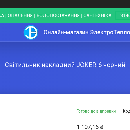
А | ОПАЛЕННЯ | ВОДОПОСТАЧАННЯ | САНТЕХНІКА
8146
Онлайн-магазин ЭлектроТепл
Світильник накладний JOKER-6 чорний
Готово до відправки
Код
1 107,16 ₴