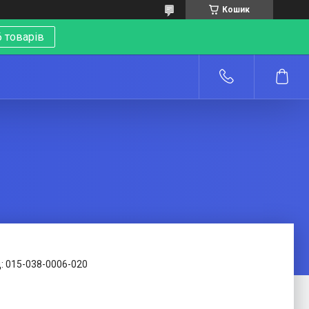
Кошик
 товарів
о
:
015-038-0006-020