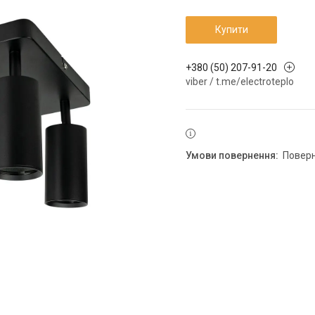
Купити
+380 (50) 207-91-20
viber / t.me/electroteplo
повер