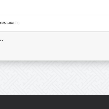
замовлення
27