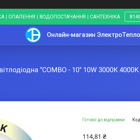
А | ОПАЛЕННЯ | ВОДОПОСТАЧАННЯ | САНТЕХНІКА
8146
Онлайн-магазин ЭлектроТепл
ітлодіодна "COMBO - 10" 10W 3000К 4000K
Готово до відправки
Код
114,81 ₴