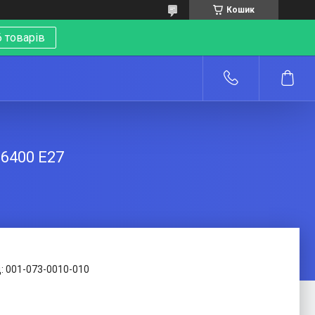
Кошик
 товарів
о
 6400 E27
:
001-073-0010-010