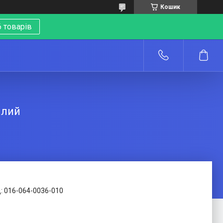
Кошик
 товарів
о
ілий
:
016-064-0036-010