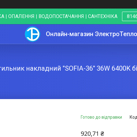
А | ОПАЛЕННЯ | ВОДОПОСТАЧАННЯ | САНТЕХНІКА
8146
Онлайн-магазин ЭлектроТепл
тильник накладний "SOFIA-36" 36W 6400K б
Готово до відправки
Код
920,71 ₴