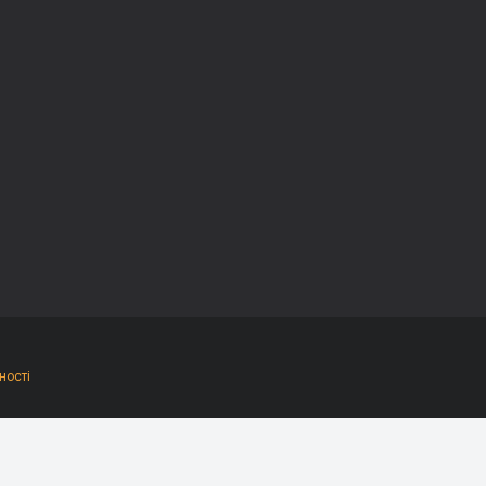
ності