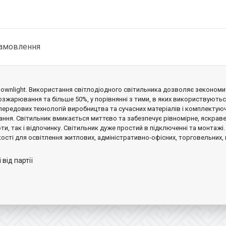
замовлення
downlight. Використання світлодіодного світильника дозволяє зекономит
озжарювання та більше 50%, у порівнянні з тими, в яких використвуютьс
ередових технологій виробництва та сучасних матеріалів і комплектуюч
ання. Світильник вмикається миттєво та забезпечує рівномірне, яскраве,
и, так і відпочинку. Світильник дуже простий в підключенні та монтажі.
кості для освітлення житлових, адміністративно-офісних, торговельних, 
від партії