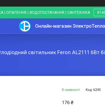
А | ОПАЛЕННЯ | ВОДОПОСТАЧАННЯ | САНТЕХНІКА
8146
Онлайн-магазин ЭлектроТепл
тлодіодний світильник Feron AL2111 6Вт б
В наявності
Код:
6245
176 ₴