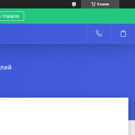
Кошик
 товарів
о
ілий