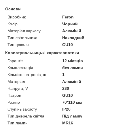
Основні
Виробник
Feron
Колір
Чорний
Матеріал каркасу
Алюміній
Тип світильника
Накладний
Тип цоколя
GU10
Користувальницькі характеристики
Гарантія
12 місяців
Комплектація
без лампи
Кількість патронів, шт
1
Матеріал
Алюміній
Напруга, V
230
Патрон
GU10
Розмір
70*110 мм
Ступінь захисту
IP20
Тип джерела світла
Під лампу
Тип лампи
MR16