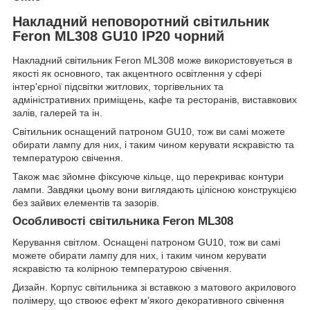
Накладний неповоротний світильник
Feron ML308 GU10 IP20 чорний
Накладний світильник Feron ML308 може використовуеться в
якості як основного, так акцентного освітлення у сфері
інтер'єрної підсвітки житлових, торгівельних та
адміністративних приміщень, кафе та ресторанів, виставкових
залів, галерей та ін.
Світильник оснащений патроном GU10, тож ви самі можете
обирати лампу для них, і таким чином керувати яскравістю та
температурою свічення.
Також має зйомне фіксуюче кільце, що перекриває контури
лампи. Завдяки цьому вони виглядають цілісною конструкцією
без зайвих елементів та зазорів.
Особливості світильника Feron ML308
Керування світлом. Оснащені патроном GU10, тож ви самі
можете обирати лампу для них, і таким чином керувати
яскравістю та колірною температурою свічення.
Дизайн. Корпус світильника зі вставкою з матового акрилового
полімеру, що ствоює ефект м’якого декоративного свічення