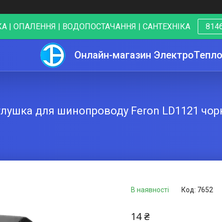
А | ОПАЛЕННЯ | ВОДОПОСТАЧАННЯ | САНТЕХНІКА
8146
Онлайн-магазин ЭлектроТепл
глушка для шинопроводу Feron LD1121 чор
В наявності
Код:
7652
14 ₴