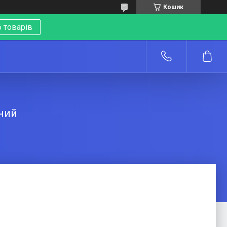
Кошик
 товарів
о
ний