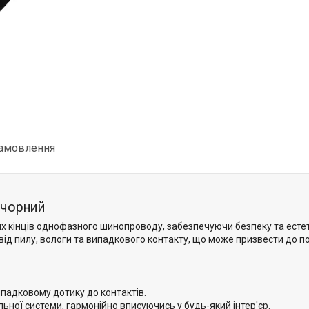
замовлення
 чорний
их кінців однофазного шинопроводу, забезпечуючи безпеку та есте
від пилу, вологи та випадкового контакту, що може призвести до 
падковому дотику до контактів.
ної системи, гармонійно вписуючись у будь-який інтер'єр.