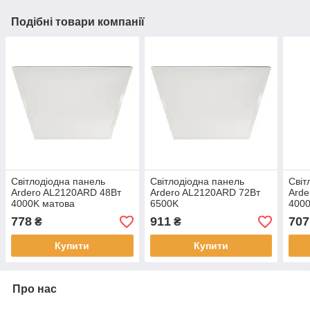
Подібні товари компанії
Світлодіодна панель
Світлодіодна панель
Світ
Ardero AL2120ARD 48Вт
Ardero AL2120ARD 72Вт
Arde
4000K матова
6500K
4000
778
911
707
₴
₴
Купити
Купити
Про нас