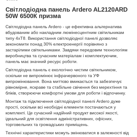
Світлодіодна панель Ardero AL2120ARD
50W 6500К призма
Світлодіодна панель Ardero - це ефективна альтернатива
вбудованим або накладним люмінесцентним світильникам
типу 4хТ8. Використання світлодіодної панелі дозволяє
зекономити понад 30% електроенергії порівняно з
застарілими світильниками. Завдяки передовим технологіям
виробництва та сучасним матеріалам і комплектуючим,
панель має значний ресурс роботи.
Світлодіодна панель є екологічно чистим світильником,
оскільки не випромінює інфрачервоного та УФ
випромінювання. Вона миттєво вмикається та забезпечує
рівномірне, яскраве та стабільне свічення без мерехтіння та
бліків, створюючи комфортні умови для роботи і відпочинку.
Монтаж та підключення світлодіодної панелі Ardero дуже
прості, оскільки всі необхідні елементи постачаються у
комплекті. Це сучасний надійний продукт високої якості,
ідеальний для освітлення адміністративних, офісних,
торговельних та громадських приміщень.
Технічні характеристики можуть змінюватися в залежності від