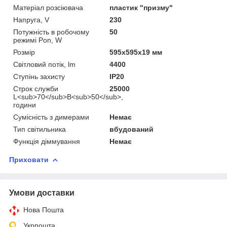
Матеріал розсіювача
пластик "призму"
Напруга, V
230
Потужність в робочому
50
режимі Pon, W
Розмір
595x595x19 мм
Світловий потік, lm
4400
Ступінь захисту
IP20
Строк служби
25000
L<sub>70</sub>B<sub>50</sub>,
години
Сумісність з димерами
Немає
Тип світильника
вбудований
Функція діммування
Немає
Приховати
Умови доставки
Нова Пошта
Укрпошта