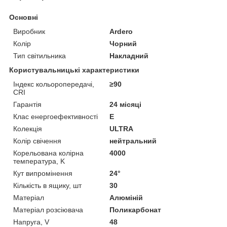
Основні
Виробник
Ardero
Колір
Чорний
Тип світильника
Накладний
Користувальницькі характеристики
Індекс кольоропередачі,
≥90
CRI
Гарантія
24 місяці
Клас енергоефективності
E
Колекція
ULTRA
Колір свічення
нейтральний
Корельована колірна
4000
температура, K
Кут випромінення
24°
Кількість в ящику, шт
30
Матеріал
Алюміній
Матеріал розсіювача
Поликарбонат
Напруга, V
48