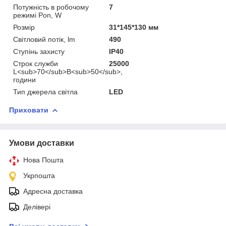
Потужність в робочому
7
режимі Pon, W
Розмір
31*145*130 мм
Світловий потік, lm
490
Ступінь захисту
IP40
Строк служби
25000
L<sub>70</sub>B<sub>50</sub>,
години
Тип джерела світла
LED
Приховати
Умови доставки
Нова Пошта
Укрпошта
Адресна доставка
Делівері