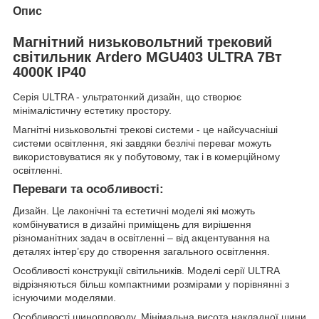
Опис
Магнітний низьковольтний трековий
світильник Ardero MGU403 ULTRA 7Вт
4000К IP40
Серія ULTRA - ультратонкий дизайн, що створює
мінімалістичну естетику простору.
Магнітні низьковольтні трекові системи - це найсучасніші
системи освітлення, які завдяки безлічі переваг можуть
використовуватися як у побутовому, так і в комерційному
освітленні.
Переваги та особливості:
Дизайн. Це лаконічні та естетичні моделі які можуть
комбінуватися в дизайні приміщень для вирішення
різноманітних задач в освітленні – від акцентування на
деталях інтер’єру до створення загального освітлення.
Особливості конструкції світильників. Моделі серії ULTRA
відрізняються більш компактними розмірами у порівнянні з
існуючими моделями.
Особливості шинопроводу. Мінімальна висота накладної шини