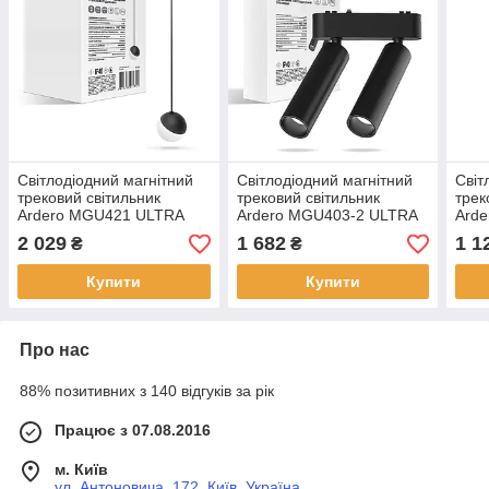
Світлодіодний магнітний
Світлодіодний магнітний
Світ
трековий світильник
трековий світильник
трек
Ardero MGU421 ULTRA
Ardero MGU403-2 ULTRA
Ard
10Вт 4000K чорний
14Вт 4000K чорний
4000
2 029
1 682
1 1
₴
₴
Купити
Купити
Про нас
88% позитивних з 140 відгуків за рік
Працює з 07.08.2016
м. Київ
ул. Антоновича, 172, Київ, Україна