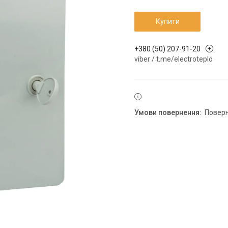
Купити
+380 (50) 207-91-20
viber / t.me/electroteplo
повер