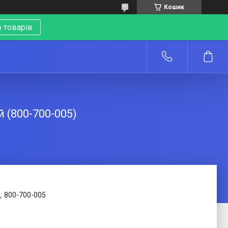
Кошик
 товарів
о
 (800-700-005)
:
800-700-005