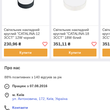
Світильник накладний
Світильник накладний
Світ
круглий "CATALINA-12
круглий "CATALINA-18
круг
3CCT" 12W чорний
3CCT" 18W білий
3CC
230,96
351,11
351
₴
₴
Купити
Купити
Про нас
88% позитивних з 140 відгуків за рік
Працює з 07.08.2016
м. Київ
ул. Антоновича, 172, Київ, Україна
Контакти