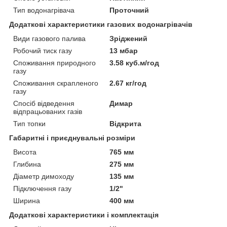
Тип водонагрівача
Проточний
Додаткові характеристики газових водонагрівачів
Види газового палива
Зріджений
Робочий тиск газу
13 мбар
Споживання природного
3.58 куб.м/год
газу
Споживання скрапленого
2.67 кг/год
газу
Спосіб відведення
Димар
відпрацьованих газів
Тип топки
Відкрита
Габаритні і приєднувальні розміри
Висота
765 мм
Глибина
275 мм
Діаметр димоходу
135 мм
Підключення газу
1/2"
Ширина
400 мм
Додаткові характеристики і комплектація