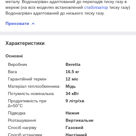
металу. Водонагрівач адаптований до перепадів тиску газу в
мережі (на всіх моделях встановлений
стабілізатор
тиску газу)
Водонагрівач адаптований до низького тиску газу.
Приховати
Характеристики
Основні
Виробник
Beretta
Вага
16.5 кг
Гарантійний термін
12 міс
Матеріал теплообмінника
Мідь
Потужність номінальна
34 кВт
Продуктивність при
9 літр/хв
∆=50°С
Підводка
Нижня
Розташування
Вертикальне
Спосіб нагріву
Газовий
Спосіб установки
Настінний