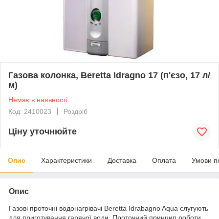
Газова колонка, Beretta Idragno 17 (п'єзо, 17 л/
м)
Немає в наявності
Код: 2410023
Роздріб
Ціну уточнюйте
Опис
Характеристики
Доставка
Оплата
Умови п
Опис
Газові проточні водонагрівачі Beretta Idrabagno Aqua слугують
для приготування гарячої води. Проточний принцип роботи