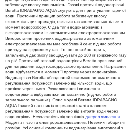
забезпечує високу економність. Газові проточні водонагрівачі
Beretta IDRABAGNO AQUA слугують для приготування гарячої
води. Проточний принцип роботи забезпечує високу
економність цих приладів, оскільки газ споживається тільки в
момент водорозбору. Є два типи водонагрівачів: з
п'єзорозпалювачем і з автоматичним електророзпалюванням.
Використання проточних водонагрівачів з автоматичним
електророзпалюванням має особливий сенс під час роботи
приладу на зрідженому газі. Те, що постійно горить,
запальниця дає змогу заощаджувати до 100 кг зрідженого газу
на рік! Проточний газовий водонагрівач Beretta призначений
для нагрівання води господарського призначення. Нагрівання
води відбувається в момент її протоку через водонагрівач.
Водонагрівач Beretta обладнаний системою автоматичного
регулювання потужності залежно від кількості води, що
протікає через нього. Розпалювання і вимкнення
водонагрівача відбуваються автоматично (під час роботи
запиального пальника). Опис моделі Beretta IDRABAGNO
AQUA Газовий пальник із неіржавкої сталі з плавним
регулюванням потужності залежно від витрати води через
водонагрівач. Незалежність від зовнішніх
джерел живлення
.
Моделі з п'єзо та електророзпалюванням. Невеликі габаритні
розміри. Усі основні компоненти водонагрівача виготовлені з