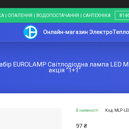
А | ОПАЛЕННЯ | ВОДОПОСТАЧАННЯ | САНТЕХНІКА
8146
Онлайн-магазин ЭлектроТепл
ір EUROLAMP Світлодіодна лампа LED MR
акція "1+1"
В наявності
Код:
MLP-LE
97 ₴