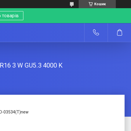
Кошик
 товарів
о
16 3 W GU5.3 4000 K
D-03534(T)new