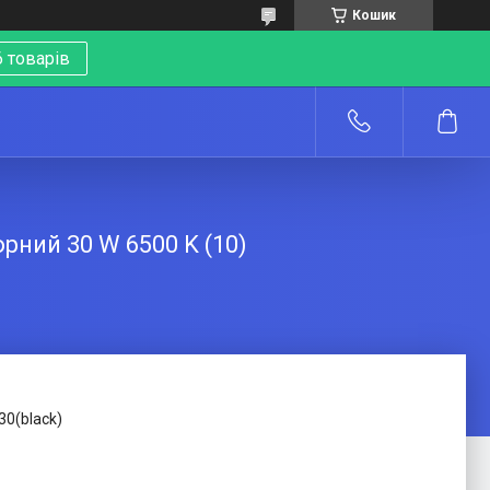
Кошик
 товарів
о
ний 30 W 6500 K (10)
30(black)