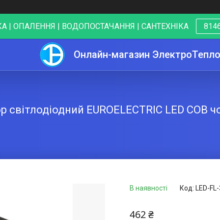
А | ОПАЛЕННЯ | ВОДОПОСТАЧАННЯ | САНТЕХНІКА
8146
Онлайн-магазин ЭлектроТепл
світлодіодний EUROELECTRIC LED COB чор
В наявності
Код:
LED-FL-
462 ₴