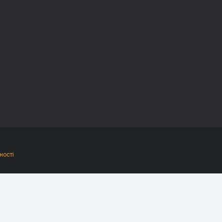
ності