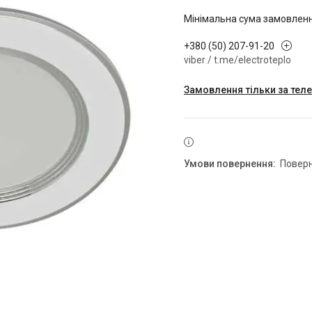
Мінімальна сума замовлення
+380 (50) 207-91-20
viber / t.me/electroteplo
Замовлення тільки за те
повер