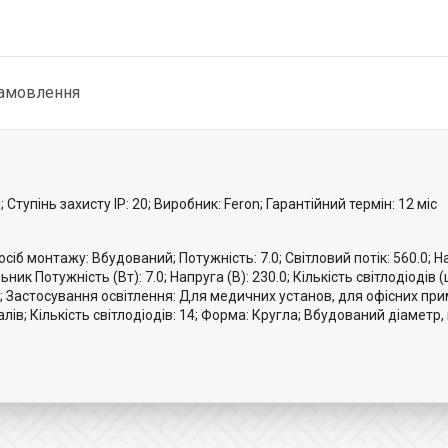
замовлення
 Ступінь захисту IP: 20; Виробник: Feron; Гарантійний термін: 12 міс
сіб монтажу: Вбудований; Потужність: 7.0; Світловий потік: 560.0; На
ик Потужність (Вт): 7.0; Напруга (В): 230.0; Кількість світлодіодів (ш
ий; Застосування освітлення: Для медичних установ, для офісних пр
ів; Кількість світлодіодів: 14; Форма: Кругла; Вбудований діаметр,