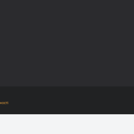
ності