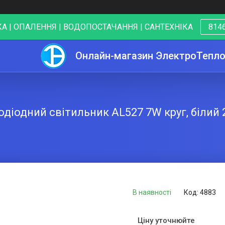
А | ОПАЛЕННЯ | ВОДОПОСТАЧАННЯ | САНТЕХНІКА
8146
Онлайн-магазин ЭлектроТепл
одіодний світильник AL527 7W круг, білий 
В наявності
Код:
4883
Ціну уточнюйте