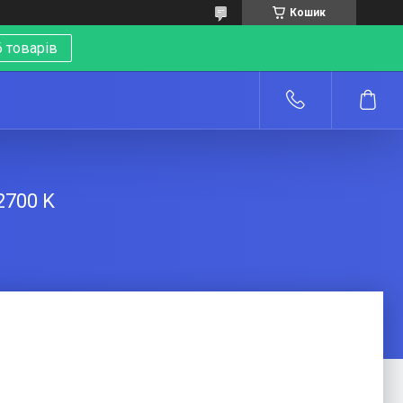
Кошик
 товарів
о
2700 K