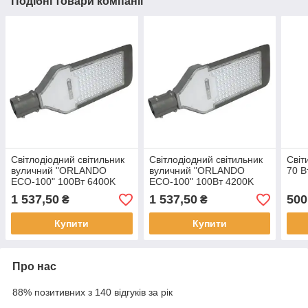
Подібні товари компанії
Світлодіодний світильник
Світлодіодний світильник
Світ
вуличний "ORLANDO
вуличний "ORLANDO
70 В
ECO-100" 100Вт 6400K
ECO-100" 100Вт 4200K
1 537,50
1 537,50
500
₴
₴
Купити
Купити
Про нас
88% позитивних з 140 відгуків за рік