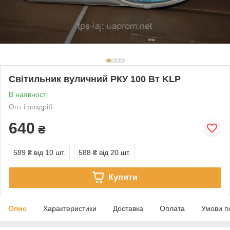
Світильник вуличний РКУ 100 Вт KLP
В наявності
Опт і роздріб
640
₴
589 ₴
від 10 шт.
588 ₴
від 20 шт.
Купити
Опис
Характеристики
Доставка
Оплата
Умови п