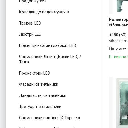
Продовжувачі
Колодки до подовжувачів
Колектор
Трекові LED
зібраному
Люстри LED
+380 (50)
viber / t.
Підсвітки картин і дзеркал LED
Ціну уто
Світильники Лінійні (Балки LED) /
В наявнос
Tetra
Прожектори LED
Фасадні світильники
Ландшафтні світильники
Тротуарні світильники
Світильники настільні й Торшері