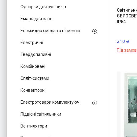
Сушарки для рушників
Світильн
ЄВРОСВЕТ
Емаль для ванн
IP54
Епоксидна смола та пігменти
210 ₴
Електричні
Під замо
Твердопаливні
Комбіновані
Спліт-системи
Конвектори
Електротовари комплектуючі
Підвісні світильники
Вентилятори