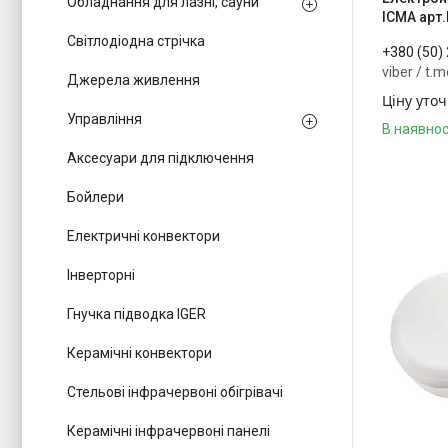
Обладнання для лазні, сауни
ICMA арт
Світлодіодна стрічка
+380 (50)
viber / t.
Джерела живлення
Ціну уто
Управління
В наявнос
Аксесуари для підключення
Бойлери
Електричні конвектори
Інверторні
Гнучка підводка IGER
Керамічні конвектори
Стельові інфрачервоні обігрівачі
Керамічні інфрачервоні панелі