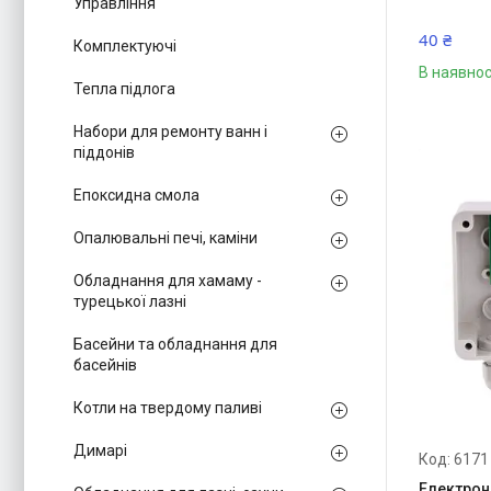
Управління
40 ₴
Комплектуючі
В наявнос
Тепла підлога
Набори для ремонту ванн і
піддонів
Епоксидна смола
Опалювальні печі, каміни
Обладнання для хамаму -
турецької лазні
Басейни та обладнання для
басейнів
Котли на твердому паливі
Димарі
6171
Електрон