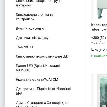
Світильники аварійні та ручні
ліхтарики
Світлодіодна стрічка та
контролери
Колектор
Вуличні консольні
зібраному
+380 (50)
Датчики світла, руху
viber / t.
Точкові LED
Ціну уто
В наявнос
Світильники вологозахищені LED
Панелі LED (Врізні, Накладні,
600*600)
Нкаладна сірка EVA, ATOM
Декоративні Підвісні/Loft/Настінні
БРА
Лампа Стандартна Світлодіодна