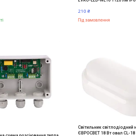
EVRO-LED-WL16 1120 лм IP6
210 ₴
ті
Під замовлення
Світильник світлодіодний
ЄВРОСВЕТ 18 Вт овал CL-18
на схема розсіювання тепла