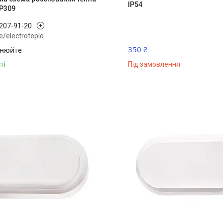
IP54
.P309
 207-91-20
me/electroteplo
350 ₴
чнюйте
ті
Під замовлення