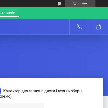
Кошик
 товарів
о
Колектор для теплої підлоги Luxor (в зборі і
кремо)