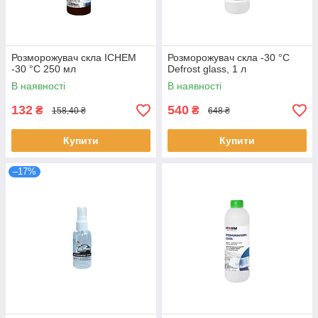
Розморожувач скла ICHEM
Розморожувач скла -30 °С
-30 °С 250 мл
Defrost glass, 1 л
В наявності
В наявності
132
540
₴
₴
158,40 ₴
648 ₴
Купити
Купити
–17%