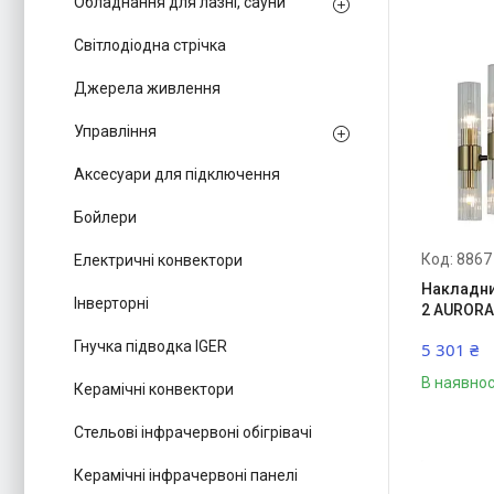
Обладнання для лазні, сауни
Світлодіодна стрічка
Джерела живлення
Управління
Аксесуари для підключення
Бойлери
8867
Електричні конвектори
Накладни
Інверторні
2 AURORA
Гнучка підводка IGER
5 301 ₴
В наявнос
Керамічні конвектори
Стельові інфрачервоні обігрівачі
Керамічні інфрачервоні панелі