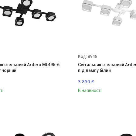
8948
ик стельовий Ardero ML495-6
Світильник стельовий Arde
у чорний
під лампу білий
3 850 ₴
ті
В наявності