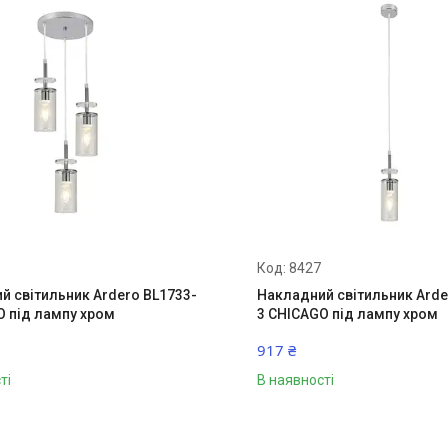
8427
й світильник Ardero BL1733-
Накладний світильник Arde
O під лампу хром
3 CHICAGO під лампу хром
917 ₴
ті
В наявності