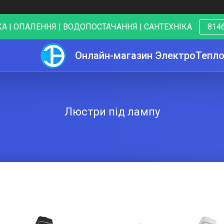
А | ОПАЛЕННЯ | ВОДОПОСТАЧАННЯ | САНТЕХНІКА
8146
Онлайн-магазин ЭлектроТепл
Люстри під лампу