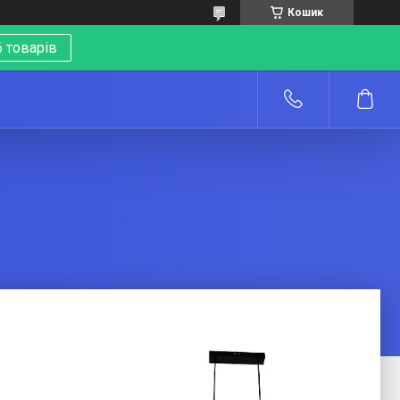
Кошик
 товарів
о