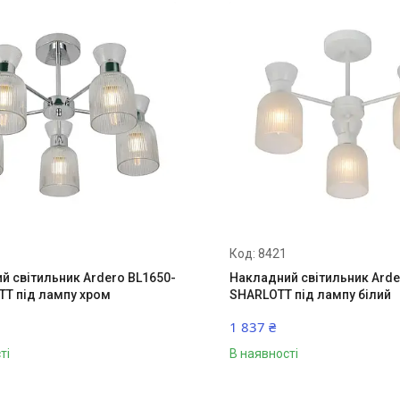
8421
й світильник Ardero BL1650-
Накладний світильник Arde
TT під лампу хром
SHARLOTT під лампу білий
1 837 ₴
ті
В наявності