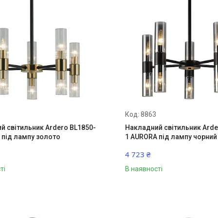
8863
й світильник Ardero BL1850-
Накладний світильник Arde
 під лампу золото
1 AURORA під лампу чорний
4 723 ₴
ті
В наявності