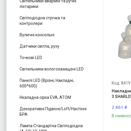
Світильники аварійні та ручні
ліхтарики
Світлодіодна стрічка та
контролери
Вуличні консольні
Датчики світла, руху
Точкові LED
Світильники вологозахищені LED
Панелі LED (Врізні, Накладні,
8419
600*600)
Накладни
3 SHARLO
Нкаладна сірка EVA, ATOM
2 861 ₴
Декоративні Підвісні/Loft/Настінні
БРА
В наявнос
Лампа Стандартна Світлодіодна