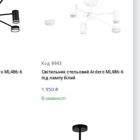
8943
ro ML486-6
Світильник стельовий Ardero ML486-6
під лампу білий
1 950 ₴
В наявності