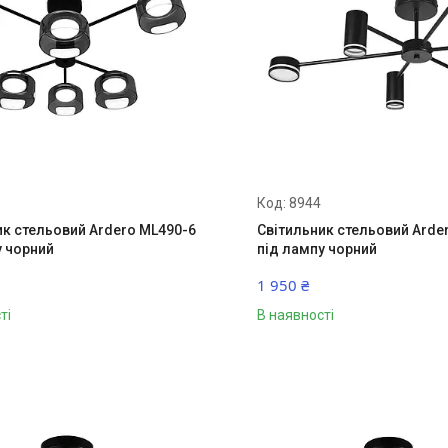
8944
ик стельовий Ardero ML490-6
Світильник стельовий Arde
у чорний
під лампу чорний
1 950 ₴
ті
В наявності