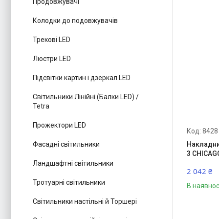
Продовжувачі
Колодки до подовжувачів
Трекові LED
Люстри LED
Підсвітки картин і дзеркал LED
Світильники Лінійні (Балки LED) /
Tetra
Прожектори LED
8428
Накладни
Фасадні світильники
3 CHICAG
Ландшафтні світильники
2 042 ₴
Тротуарні світильники
В наявнос
Світильники настільні й Торшері