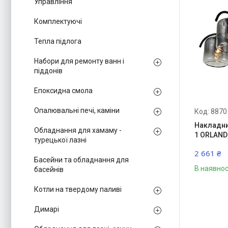
Управління
Комплектуючі
Тепла підлога
Набори для ремонту ванн і
піддонів
Епоксидна смола
Опалювальні печі, каміни
8870
Накладни
Обладнання для хамаму -
1 ORLAND
турецької лазні
2 661 ₴
Басейни та обладнання для
В наявнос
басейнів
Котли на твердому паливі
Димарі