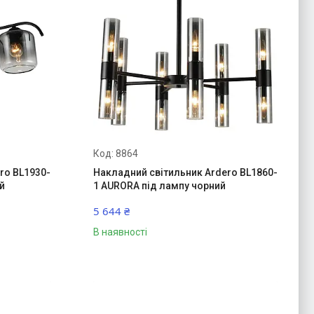
8864
ro BL1930-
Накладний світильник Ardero BL1860-
й
1 AURORA під лампу чорний
5 644 ₴
В наявності