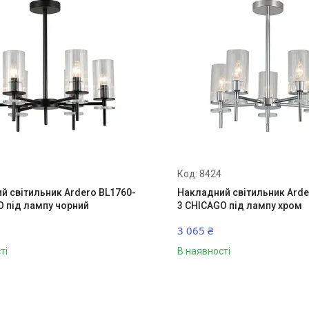
8424
й світильник Ardero BL1760-
Накладний світильник Arde
O під лампу чорний
3 CHICAGO під лампу хром
3 065 ₴
ті
В наявності