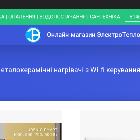
А | ОПАЛЕННЯ | ВОДОПОСТАЧАННЯ | САНТЕХНІКА
8146
Онлайн-магазин ЭлектроТепл
еталокерамічні нагрівачі з Wi-fi керуванн