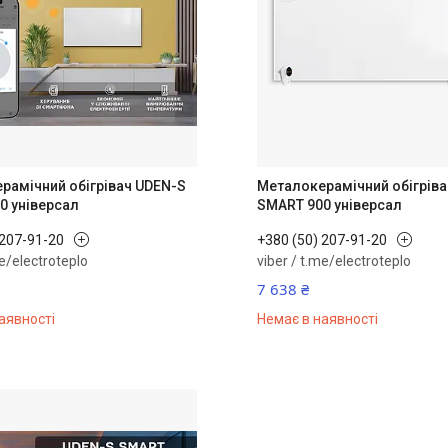
рамічний обігрівач UDEN-S
Металокерамічний обігрів
0 універсал
SMART 900 універсал
 207-91-20
+380 (50) 207-91-20
me/electroteplo
viber / t.me/electroteplo
7 638 ₴
аявності
Немає в наявності