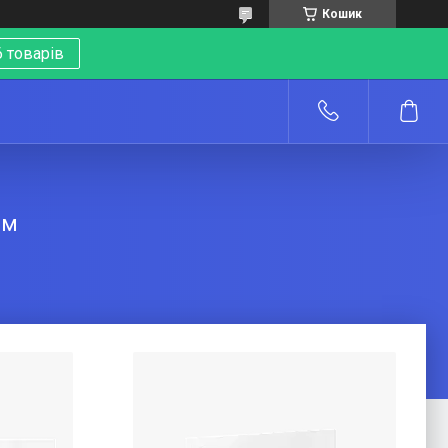
Кошик
 товарів
о
ям