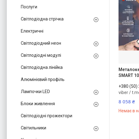
Послуги
Світлодіодна стрічка
Електричні
Світлодіодний неон
Світлодіодні модулі
Світлодіодна лінійка
Металоке
SMART 10
Алюмінієвий профіль
+380 (50)
Лампочки LED
viber / t.
8 058 ₴
Блоки живлення
Немає в н
Світлодіодні прожектори
Світильники