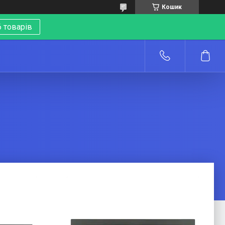
Кошик
 товарів
о