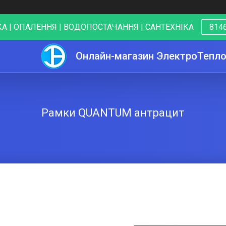
А | ОПАЛЕННЯ | ВОДОПОСТАЧАННЯ | САНТЕХНІКА
8146
Онлайн-магазин ЭлектроТепл
Рамки QUANTUM антрацит