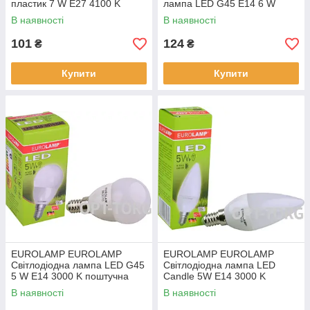
пластик 7 W E27 4100 K
лампа LED G45 E14 6 W
4000 K акція 1+1 (24)
В наявності
В наявності
101
124
₴
₴
Купити
Купити
EUROLAMP EUROLAMP
EUROLAMP EUROLAMP
Світлодіодна лампа LED G45
Світлодіодна лампа LED
5 W E14 3000 K поштучна
Candle 5W E14 3000 K
акція (50)
поштучна акція (50)
В наявності
В наявності