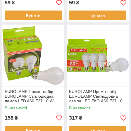
59
59
₴
₴
Купити
Купити
EUROLAMP Промо-набір
EUROLAMP Промо-набір
EUROLAMP Світлодіодна
EUROLAMP Світлодіодна
лампа LED A60 E27 10 W
лампа LED ЕКО A60 E27 10
4000 K акція 1+1 (24)
W 3000 K акція 3in1 (20)
В наявності
В наявності
158
317
₴
₴
Купити
Купити